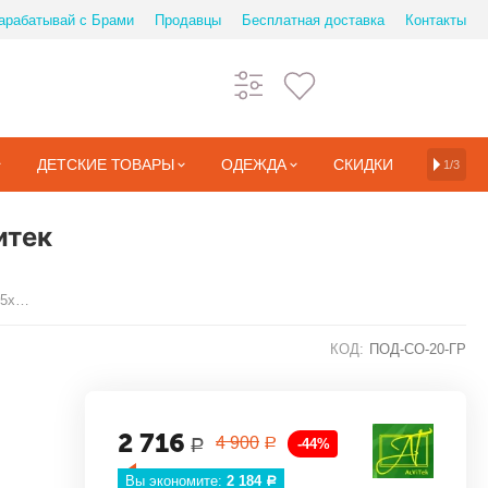
арабатывай с Брами
Продавцы
Бесплатная доставка
Контакты
ДЕТСКИЕ ТОВАРЫ
ОДЕЖДА
СКИДКИ
1/3
итек
Графит пододеяльник Сатин однотонный 175х215
КОД:
ПОД-СО-20-ГР
2 716
4 900
-44%
Р
Р
Вы экономите: 
2 184
Р