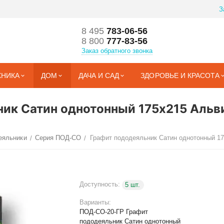
З
8 495
783-06-56
8 800
777-83-56
Заказ обратного звонка
ХНИКА
ДОМ
ДАЧА И САД
ЗДОРОВЬЕ И КРАСОТА
ик Сатин однотонный 175х215 Альв
еяльники
Серия ПОД-СО
/
/
Доступность:
5 шт.
Варианты:
ПОД-СО-20-ГР Графит
пододеяльник Сатин однотонный