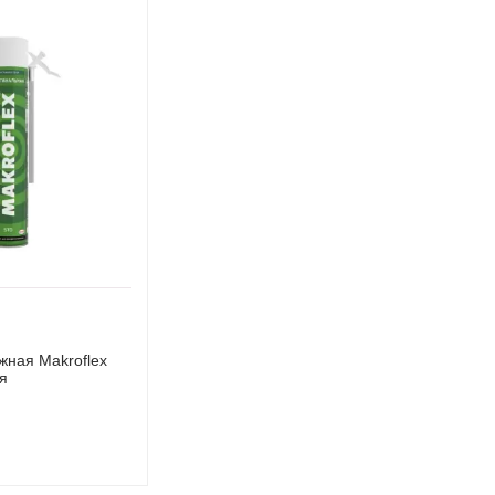
жная Makroflex
я