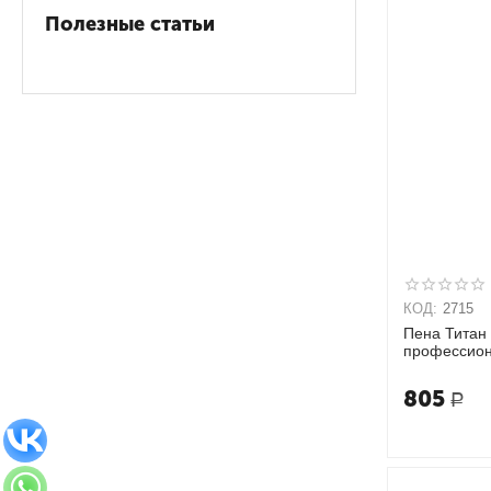
Полезные статьи
КОД:
2715
Пена Титан
профессион
мл
805
Р