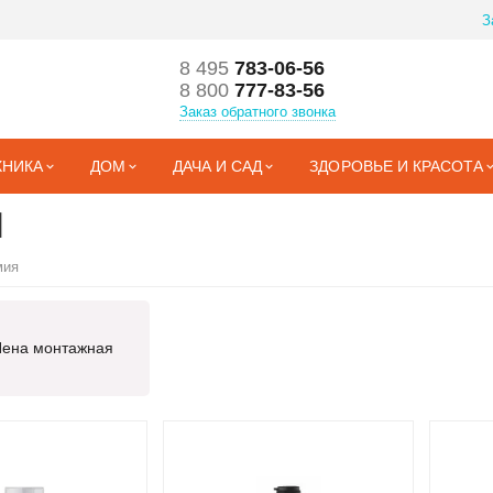
З
8 495
783-06-56
8 800
777-83-56
Заказ обратного звонка
ХНИКА
ДОМ
ДАЧА И САД
ЗДОРОВЬЕ И КРАСОТА
я
мия
ена монтажная