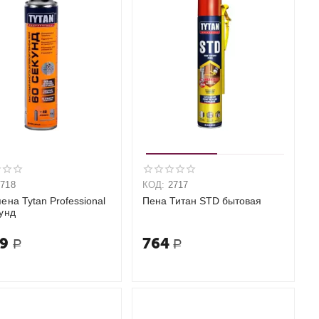
2718
КОД:
2717
ена Tytan Professional
Пена Титан STD бытовая
кунд
49
764
Р
Р