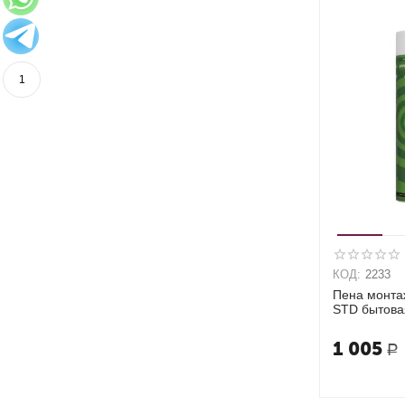
1
КОД:
2233
Пена монта
STD бытова
1 005
Р