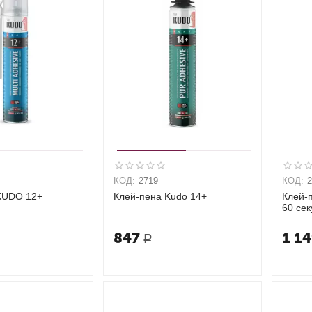
КОД:
2719
КОД:
KUDO 12+
Клей-пена Kudo 14+
Клей-п
60 се
847
1 1
Р