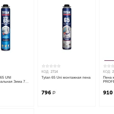
КОД:
2714
КОД:
 65 UNI
Tytan 65 Uni монтажная пена
Пена 
альная Зима 750
PROFE
796
910
Р