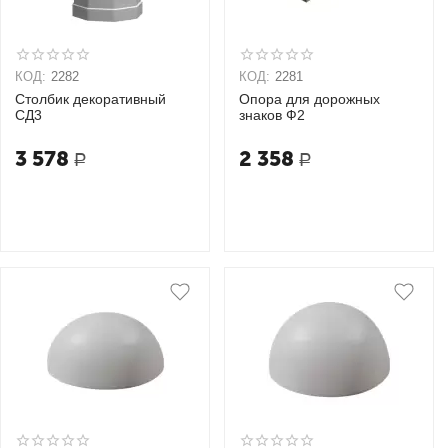
КОД:
2282
КОД:
2281
Столбик декоративный
Опора для дорожных
СД3
знаков Ф2
3 578
2 358
Р
Р