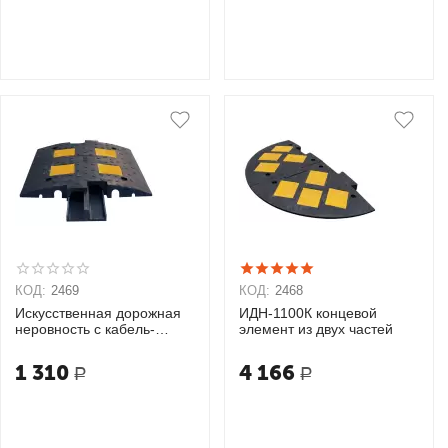
КОД:
2469
КОД:
2468
Искусственная дорожная
ИДН-1100К концевой
неровность с кабель-
элемент из двух частей
каналом ИДН-500СКК
1 310
4 166
Р
Р