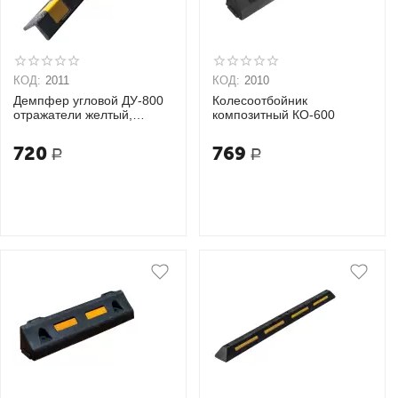
КОД:
2011
КОД:
2010
Демпфер угловой ДУ-800
Колесоотбойник
отражатели желтый,
композитный КО-600
белый
720
769
Р
Р