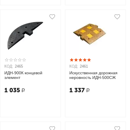
КОД:
2465
КОД:
2461
ИДН-900К концевой
Искусственная дорожная
элемент
неровность ИДН-500СЖ
1 035
1 337
Р
Р