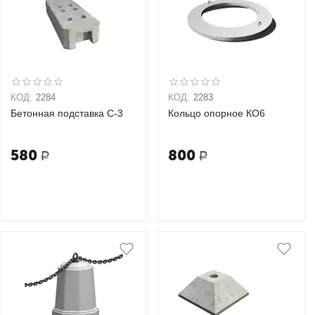
КОД:
2284
КОД:
2283
Бетонная подставка С-3
Кольцо опорное КО6
580
800
Р
Р