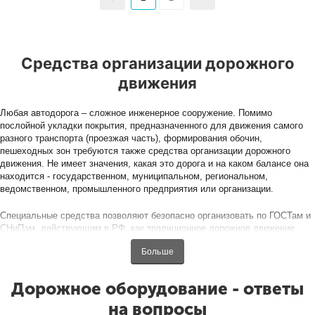
Средства организации дорожного
движения
Любая автодорога – сложное инженерное сооружение. Помимо
послойной укладки покрытия, предназначенного для движения самого
разного транспорта (проезжая часть), формирования обочин,
пешеходных зон требуются также средства организации дорожного
движения. Не имеет значения, какая это дорога и на каком балансе она
находится - государственном, муниципальном, региональном,
ведомственном, промышленного предприятия или организации.
Специальные средства позволяют безопасно организовать по ГОСТам и
СНиПам, действующим в РФ, как традиционное дорожное движение
легковых и грузовых автомобилей, так и технологические перевозки,
Больше
подъезды к объектам разного назначения, пр. Средства помогают
обеспечить и перемещение пешеходов. От этой важной продукции во
многом зависит общая безопасность дорожного движения.
Дорожное оборудование - ответы
на вопросы
Вы занимаетесь оснащением автодорог, промышленных и прочих зон?