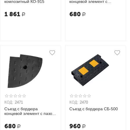
композитный КО-915
концевой элемент с
шипом СБК-500
1 861
680
Р
Р
КОД:
2471
КОД:
2470
Съезд с бордюра
Съезд с бордюра СБ-500
концевой элемент с пазом
СБК-500
680
960
Р
Р