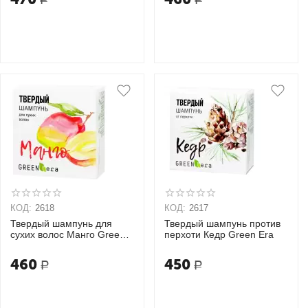
КОД:
2618
КОД:
2617
Твердый шампунь для
Твердый шампунь против
сухих волос Манго Green
перхоти Кедр Green Era
Era
460
450
Р
Р