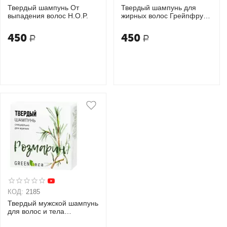
Твердый шампунь От
Твердый шампунь для
выпадения волос H.O.P.
жирных волос Грейпфрут
Green Era
450
450
Р
Р
КОД:
2185
Твердый мужской шампунь
для волос и тела
Розмарин Green Era