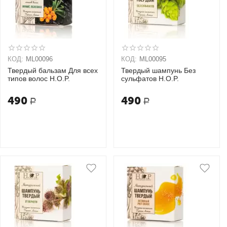
КОД:
ML00096
КОД:
ML00095
Твердый бальзам Для всех
Твердый шампунь Без
типов волос H.O.P.
сульфатов H.O.P.
490
490
Р
Р