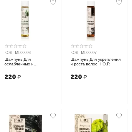
КОД:
ML00098
КОД:
ML00097
Шампунь Для
Шампунь Для укрепления
ослабленных и
и роста волос H.O.P.
поврежденных волос
H.O.P.
220
220
Р
Р