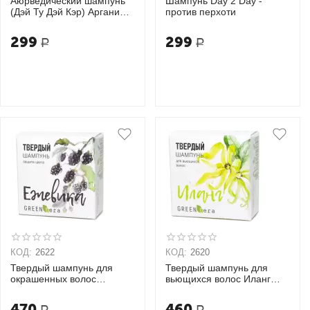
Аюрведический шампунь
Шампунь Day 2 Day -
(Дэй Ту Дэй Кэр) Аргания с
против перхоти
Алоэ Вера
299
299
Р
Р
КОД:
2622
КОД:
2620
Твердый шампунь для
Твердый шампунь для
окрашенных волос
вьющихся волос Иланг
Ежевика Green Era
Green Era
470
460
Р
Р