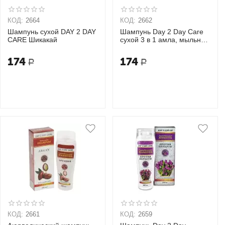
КОД:
2664
КОД:
2662
Шампунь сухой DAY 2 DAY
Шампунь Day 2 Day Care
CARE Шикакай
сухой 3 в 1 амла, мыльный
орех и шикакай
174
174
Р
Р
КОД:
2661
КОД:
2659