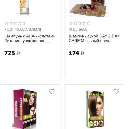
КОД:
4603727876079
КОД:
2665
Шампунь с AHA-кислотами
Шампунь сухой DAY 2 DAY
Питание, увлажнение,
CARE Мыльный орех
восстановление OZ!
OrganicZone
725
174
Р
Р