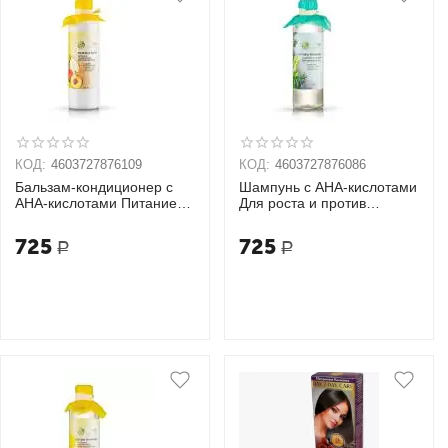
КОД:
4603727876109
КОД:
4603727876086
Бальзам-кондиционер с
Шампунь с AHA-кислотами
AHA-кислотами Питание,
Для роста и против
увлажнение,
выпадения волос OZ!
восстановление OZ!
OrganicZone
725
725
Р
Р
OrganicZone