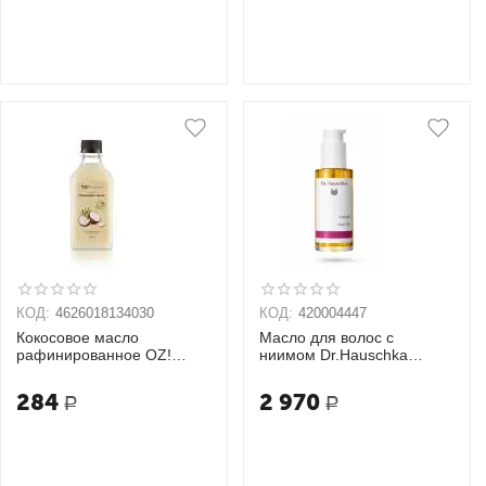
КОД:
4626018134030
КОД:
420004447
Кокосовое масло
Масло для волос с
рафинированное OZ!
ниимом Dr.Hauschka
OrganicZone
Haaröl
284
2 970
Р
Р