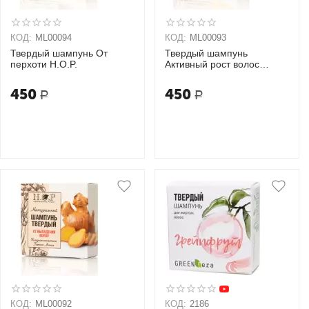
КОД:
ML00094
КОД:
ML00093
Твердый шампунь От
Твердый шампунь
перхоти H.O.P.
Активный рост волос
H.O.P.
450
450
Р
Р
КОД:
ML00092
КОД:
2186