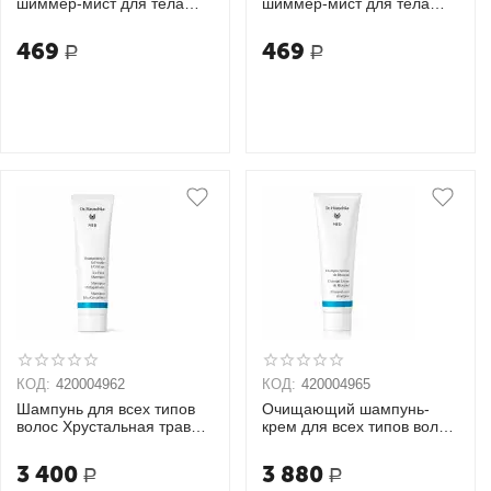
шиммер-мист для тела
шиммер-мист для тела
Devils Temptation
Blossom Linden INNATURE
INNATURE
469
469
Р
Р
КОД:
420004962
КОД:
420004965
Шампунь для всех типов
Очищающий шампунь-
волос Хрустальная трава
крем для всех типов волос
Dr. Hauschka Shampoo
"Рассул"
Mittagsblume
3 400
3 880
Р
Р