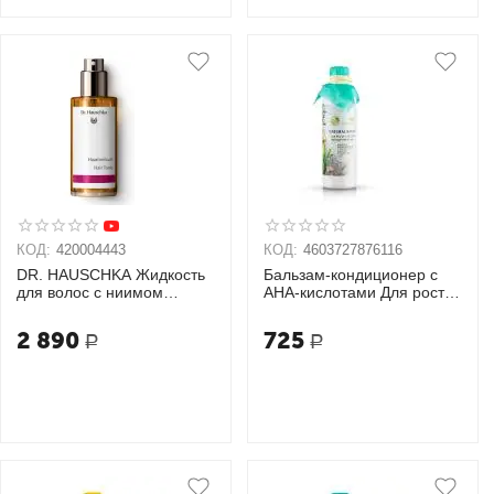
КОД:
420004443
КОД:
4603727876116
DR. HAUSCHKA Жидкость
Бальзам-кондиционер с
для волос с ниимом
AHA-кислотами Для роста
укрепляющая, 100 мл
и против выпадения волос
OZ! OrganicZone
2 890
725
Р
Р