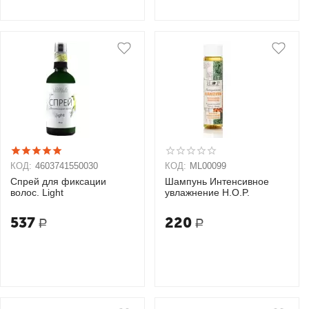
КОД:
4603741550030
КОД:
ML00099
Спрей для фиксации
Шампунь Интенсивное
волос. Light
увлажнение H.O.P.
537
220
Р
Р