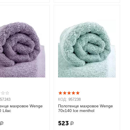
957243
КОД:
957238
енце махровое Wenge
Полотенце махровое Wenge
 Lilac
70х140 Ice menthol
523
Р
Р