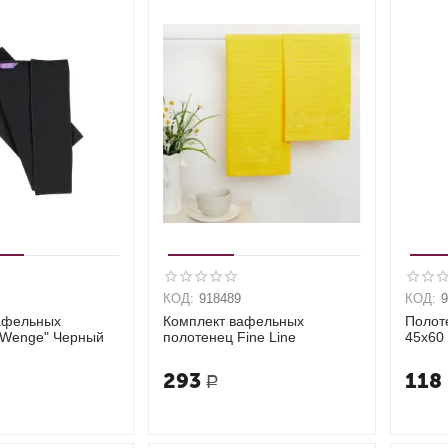
КОД:
918489
КОД:
афельных
Комплект вафельных
Полот
"Wenge" Черный
полотенец Fine Line
45х60 J
293
118
Р