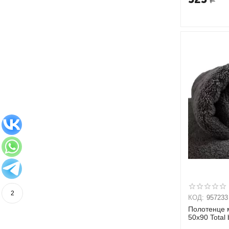
2
КОД:
957233
Полотенце 
50х90 Total 