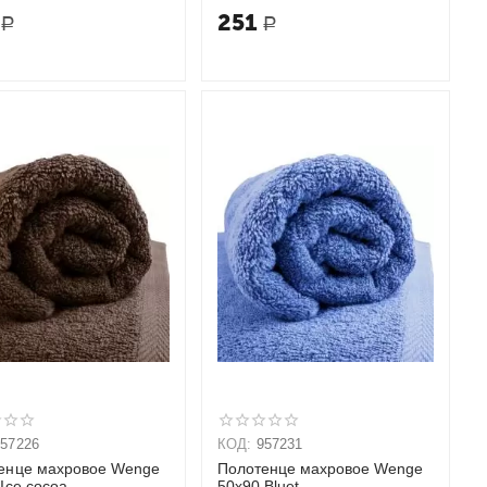
251
Р
Р
957226
КОД:
957231
енце махровое Wenge
Полотенце махровое Wenge
Ice cocoa
50х90 Bluet