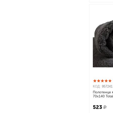
КОД:
957241
Полотенце 
70х140 Total
523
Р