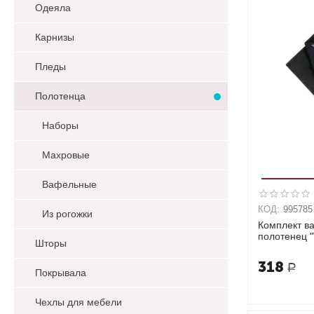
Одеяла
Карнизы
Пледы
Полотенца
Наборы
Махровые
Вафельные
КОД:
995785
Из рогожки
Комплект в
полотенец 
Шторы
318
Р
Покрывала
Чехлы для мебели