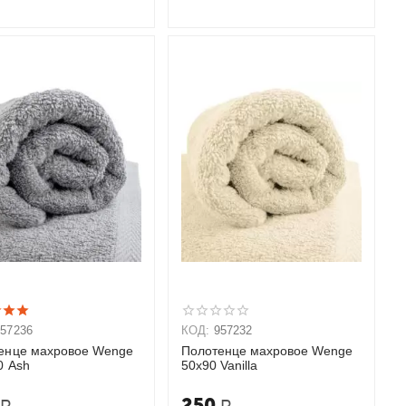
957236
КОД:
957232
енце махровое Wenge
Полотенце махровое Wenge
0 Ash
50х90 Vanilla
250
Р
Р