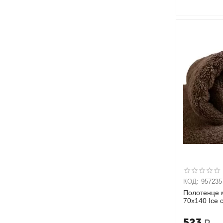
КОД:
957235
Полотенце 
70х140 Ice 
523
Р