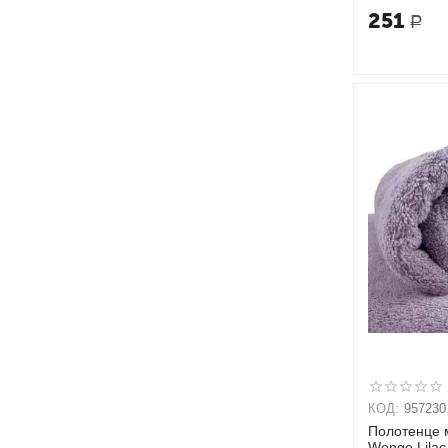
251
Р
КОД:
957230
Полотенце 
Wenge Lilac