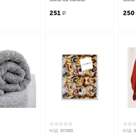
251
250
Р
КОД:
972065
КОД: