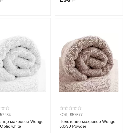
957234
КОД:
957577
енце махровое Wenge
Полотенце махровое Wenge
Optic white
50х90 Powder