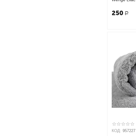
250
Р
КОД:
957227