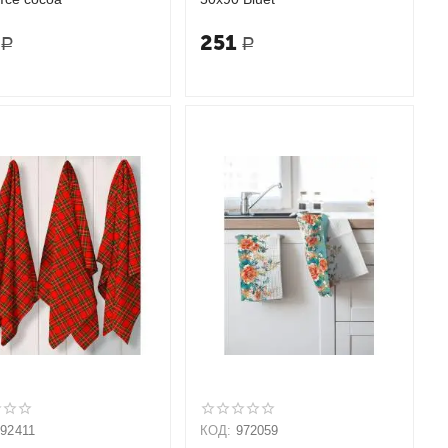
251
Р
Р
992411
КОД:
972059