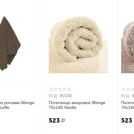
КОД:
957240
КОД:
из рогожки Wenge
Полотенце махровое Wenge
Полот
 coffe
70х140 Vanilla
70х14
523
523
Р