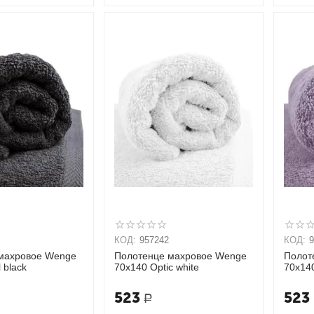
КОД:
957242
КОД:
махровое Wenge
Полотенце махровое Wenge
Полот
 black
70х140 Optic white
70х140
523
523
Р