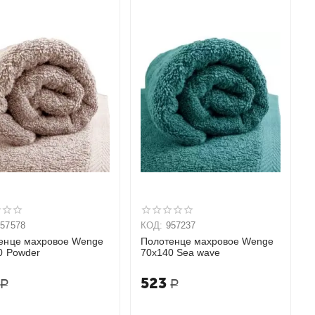
957578
КОД:
957237
енце махровое Wenge
Полотенце махровое Wenge
0 Powder
70х140 Sea wave
523
Р
Р