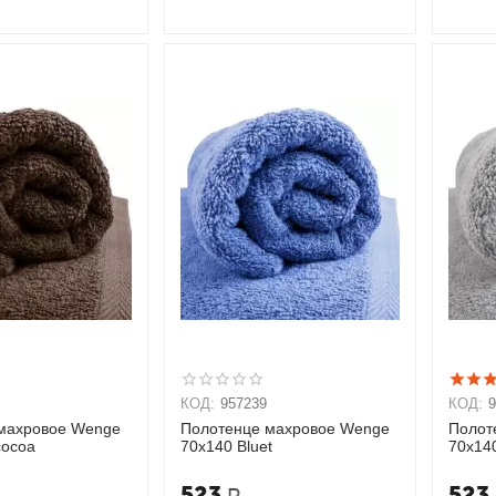
КОД:
957239
КОД:
махровое Wenge
Полотенце махровое Wenge
Полот
cocoa
70х140 Bluet
70х14
523
523
Р