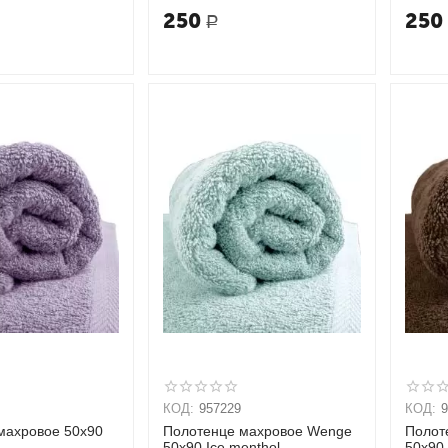
250
250
Р
КОД:
957229
КОД:
махровое 50х90
Полотенце махровое Wenge
Полот
50х90 Ice menthol
50х90 