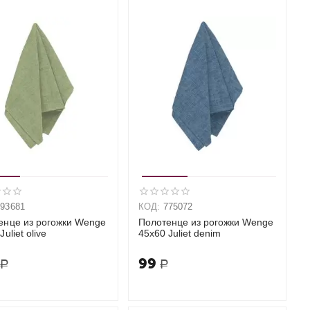
993681
КОД:
775072
енце из рогожки Wenge
Полотенце из рогожки Wenge
uliet olive
45х60 Juliet denim
99
Р
Р