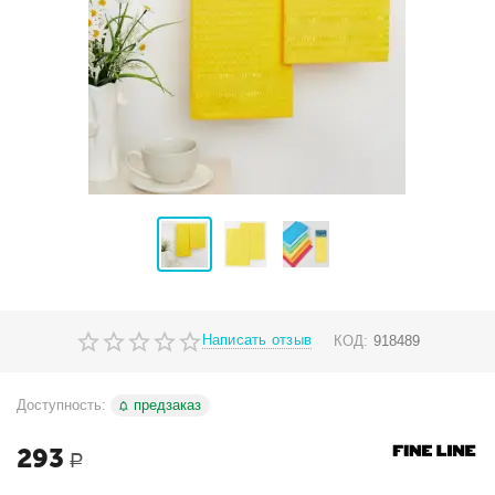
Написать отзыв
КОД:
918489
Доступность:
предзаказ
293
Р