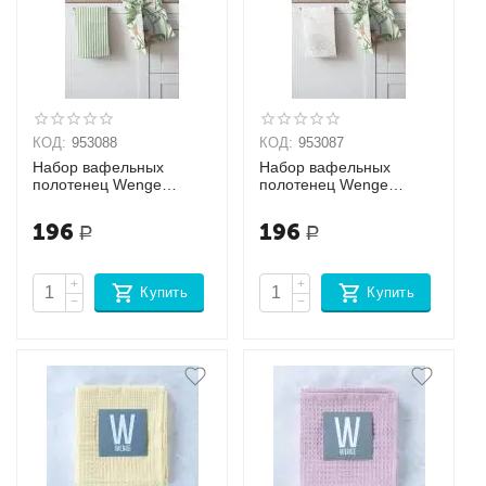
КОД:
953088
КОД:
953087
Набор вафельных
Набор вафельных
полотенец Wenge
полотенец Wenge
Tropical accent
Tropical accent
196
196
Р
Р
+
+
Купить
Купить
−
−