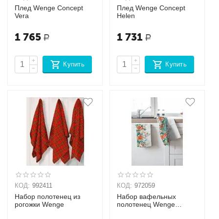
Плед Wenge Concept
Плед Wenge Concept
Vera
Helen
1 765
1 731
Р
Р
+
+
Купить
Купить
−
−
КОД:
992411
КОД:
972059
Набор полотенец из
Набор вафельных
рогожки Wenge
полотенец Wenge
Всегда с любовью