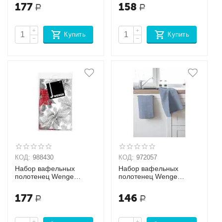
177
158
Р
Р
+
+
Купить
Купить
−
−
КОД:
988430
КОД:
972057
Набор вафельных
Набор вафельных
полотенец Wenge
полотенец Wenge
Christmas Star
Марокканский сон
177
146
Р
Р