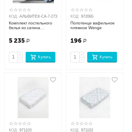
КОД:
АЛЬВИТЕК-CA-7-273
КОД:
972065
Комплект постельного
Полотенце вафельное
белья из сатина
пляжное Wenge
Семейный + наволочки
(70х70х2шт),
5 235
196
Р
Р
(50х70х2шт)
+
+
Купить
Купить
−
−
КОД:
971103
КОД:
971102