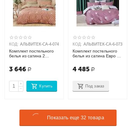
КОД:
АЛЬВИТЕК-CA-4-074
КОД:
АЛЬВИТЕК-CA-6-073
Комплект постельного
Комплект постельного
белья из сатина 2
белья из сатина Евро +
спальный + 2 наволочки
наволочки (70х70х2шт),
(70х70)
(50х70х2шт)
3 646
4 485
Р
Р
+
Купить
Под заказ
−
Показать еще 32 товара