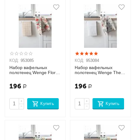
КОД:
953085
КОД:
953084
Набор вафельных
Набор вафельных
полотенец Wenge Floral
полотенец Wenge The
aura
Garden of words
196
196
Р
Р
+
+
Купить
Купить
−
−