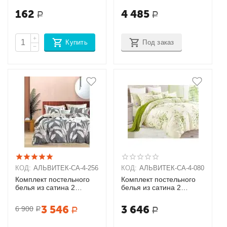
(50х70х2шт)
162
4 485
Р
Р
+
Купить
Под заказ
−
КОД:
АЛЬВИТЕК-CA-4-256
КОД:
АЛЬВИТЕК-CA-4-080
Комплект постельного
Комплект постельного
белья из сатина 2
белья из сатина 2
спальный + 2 наволочки
спальный + 2 наволочки
(70х70)
(70х70)
3 546
3 646
6 900
Р
Р
Р