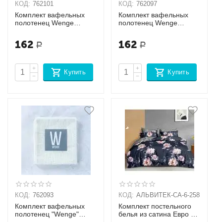
КОД:
762101
КОД:
762097
Комплект вафельных
Комплект вафельных
полотенец Wenge
полотенец Wenge
Коралловый
Жёлтый
162
162
Р
Р
+
+
Купить
Купить
−
−
КОД:
762093
КОД:
АЛЬВИТЕК-CA-6-258
Комплект вафельных
Комплект постельного
полотенец "Wenge"
белья из сатина Евро +
Белый
наволочки (70х70х2шт),