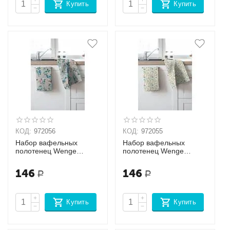
+
+
Купить
Купить
−
−
КОД:
972056
КОД:
972055
Набор вафельных
Набор вафельных
полотенец Wenge
полотенец Wenge
Сеньорита
Дерзость
146
146
Р
Р
+
+
Купить
Купить
−
−