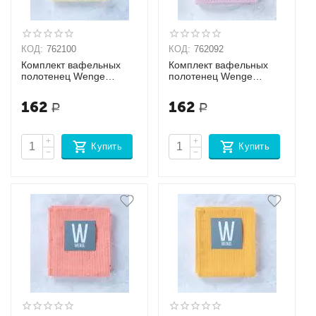
КОД:
762100
КОД:
762092
Комплект вафельных
Комплект вафельных
полотенец Wenge
полотенец Wenge
Сливочный
Розовый
162
162
Р
Р
+
+
Купить
Купить
−
−