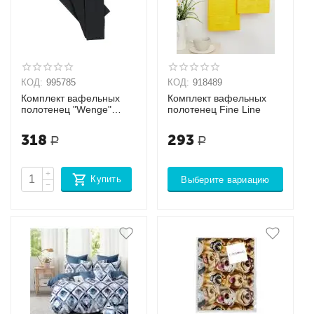
КОД:
995785
КОД:
918489
Комплект вафельных
Комплект вафельных
полотенец "Wenge"
полотенец Fine Line
Черный
318
293
Р
Р
+
Купить
Выберите вариацию
−