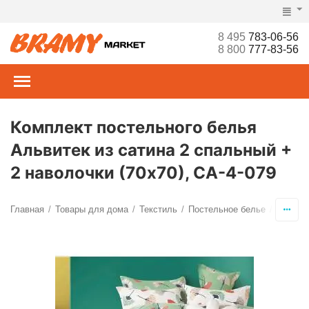
8 495
783-06-56
8 800
777-83-56
Комплект постельного белья
Альвитек из сатина 2 спальный +
2 наволочки (70х70), CA-4-079
Главная
Товары для дома
Текстиль
Постельное белье
Компле
/
/
/
/