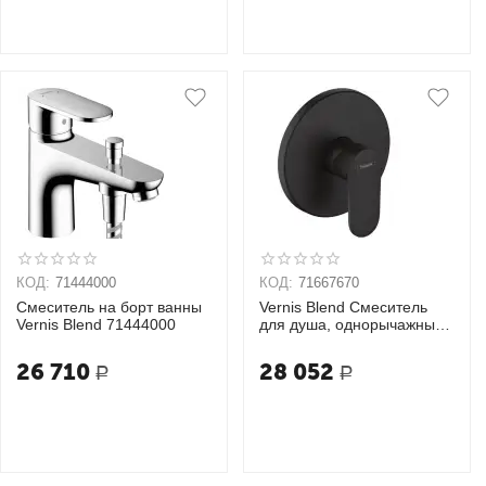
КОД:
71444000
КОД:
71667670
Смеситель на борт ванны
Vernis Blend Смеситель
Vernis Blend 71444000
для душа, однорычажный,
скрытого монтажа
26 710
28 052
Р
Р