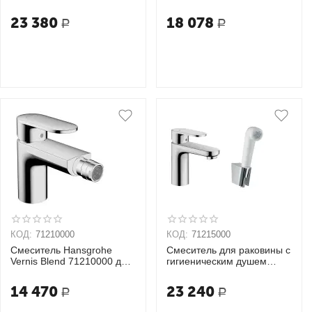
71210670 черный
23 380
18 078
Р
Р
КОД:
71210000
КОД:
71215000
Смеситель Hansgrohe
Смеситель для раковины с
Vernis Blend 71210000 для
гигиеническим душем
биде
Hansgrohe Vernis Blend
(71215000)
14 470
23 240
Р
Р