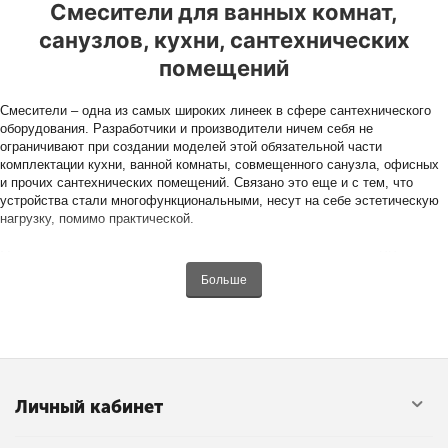
Смесители для ванных комнат,
санузлов, кухни, сантехнических
помещений
Смесители – одна из самых широких линеек в сфере сантехнического
оборудования. Разработчики и производители ничем себя не
ограничивают при создании моделей этой обязательной части
комплектации кухни, ванной комнаты, совмещенного санузла, офисных
и прочих сантехнических помещений. Связано это еще и с тем, что
устройства стали многофункциональными, несут на себе эстетическую
нагрузку, помимо практической.
Многие считают, что впервые смесители появились в начале XX века.
Изобрел устройство для смешивания воды, удобное для монтажа сэр
Больше
Уильям Томсон, более известный как физик лорд Кельвин. Но дело том,
что он разработал свой вариант и запустил его в серийное
производство, основываясь на предыдущих опытах.
Первые образчики принадлежат древним грекам. Герон
Александрийский, математик и механик, в I веке н. э. изобрел
цилиндрическую трубу с отверстием и поршнем. Ручка поршня
Личный кабинет
размещалась снаружи, а цилиндр в месте вхождения поршня имел
резьбу. Это была первая технология. Она легла в основу современных