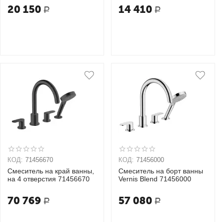
20 150
14 410
Р
Р
КОД:
71456670
КОД:
71456000
Смеситель на край ванны,
Смеситель на борт ванны
на 4 отверстия 71456670
Vernis Blend 71456000
70 769
57 080
Р
Р