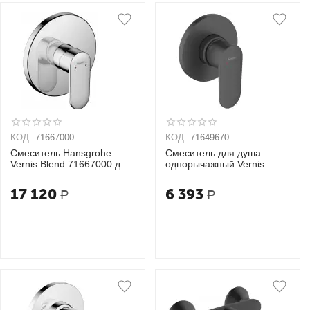
КОД:
71667000
КОД:
71649670
Смеситель Hansgrohe
Смеситель для душа
Vernis Blend 71667000 для
однорычажный Vernis
душа
Blend 71649670
17 120
6 393
Р
Р