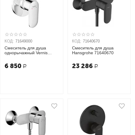
КОД:
71649000
КОД:
71640670
Смеситель для душа
Смеситель для душа
однорычажный Vernis
Hansgrohe 71640670
Blend 71649000
6 850
23 286
Р
Р