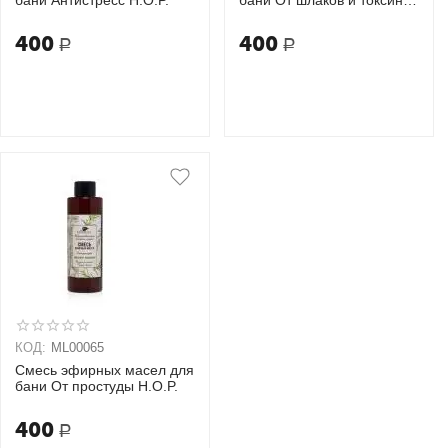
H.O.P.
400
400
Р
Р
КОД:
ML00065
Смесь эфирных масел для
бани От простуды H.O.P.
400
Р