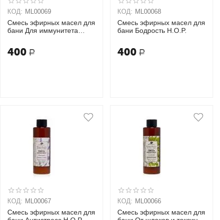
КОД:
ML00069
КОД:
ML00068
Смесь эфирных масел для
Смесь эфирных масел для
бани Для иммунитета
бани Бодрость H.O.P.
H.O.P.
400
400
Р
Р
КОД:
ML00067
КОД:
ML00066
Смесь эфирных масел для
Смесь эфирных масел для
бани Антистресс H.O.P.
бани От шлаков и токсинов