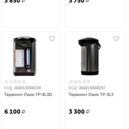
3 850
3 750
Р
Р
КОД:
4640130948238
КОД:
4640130948207
Термопот Oasis TP-4L3D
Термопот Oasis TP-3L3
6 100
3 300
Р
Р