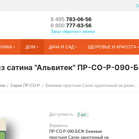
З
8 495
783-06-56
8 800
777-83-56
Заказ обратного звонка
ХНИКА
ДОМ
ДАЧА И САД
ЗДОРОВЬЕ И КРАСОТА
из сатина "Альвитек" ПР-СО-Р-090
ыни
Серия ПР-СО-Р
Бежевая простыня Сатин однотонный на резинке 90х200х25
/
/
Доступность:
2 шт.
Варианты:
ПР-СО-Р-090-БЕЖ Бежевая
простыня Сатин однотонный на