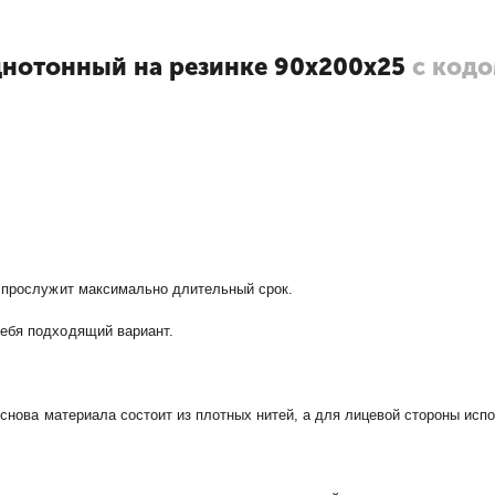
днотонный на резинке 90х200х25
с код
и прослужит максимально длительный срок.
себя подходящий вариант.
основа материала состоит из плотных нитей, а для лицевой стороны исп