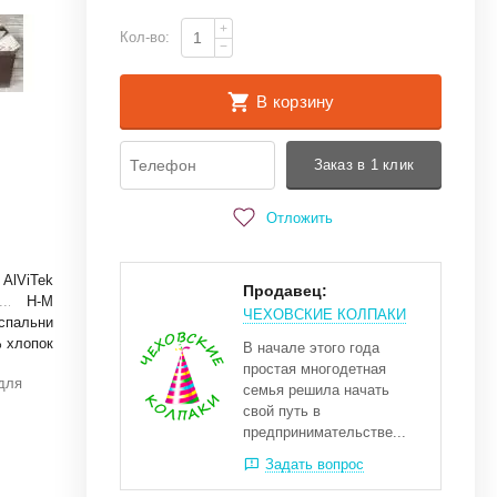
+
Кол-во:
−
В корзину
Заказ в 1 клик
Отложить
AlViTek
Продавец:
Н-М
ЧЕХОВСКИЕ КОЛПАКИ
спальни
 хлопок
В начале этого года
простая многодетная
 для
семья решила начать
свой путь в
предпринимательстве...
Задать вопрос