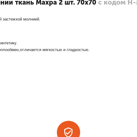
нии ткань Махра 2 шт. 70х70
с кодом Н
й застежкой молнией.
синтетику.
еплообмен,отличается мягкостью и гладкостью.