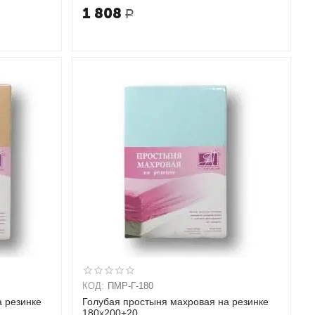
1 808
Р
КОД:
ПМР-Г-180
 резинке
Голубая простыня махровая на резинке
180х200+20