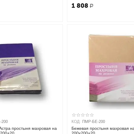
1 808
Р
-200
КОД:
ПМР-БЕ-200
Астра простыня махровая на
Бежевая простыня махровая на
х200+20
200х200+20