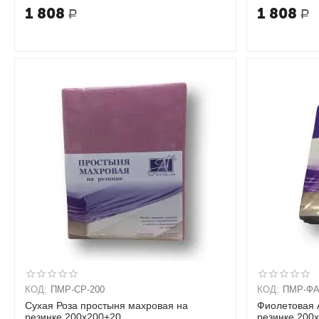
1 808
1 808
Р
Р
КОД:
ПМР-СР-200
КОД:
ПМР-ФА
Сухая Роза простыня махровая на
Фиолетовая 
резинке 200х200+20
резинке 200