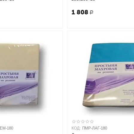
1 808
Р
ЕМ-180
КОД:
ПМР-ЛАГ-180