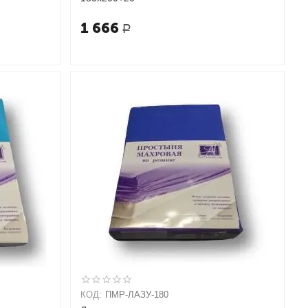
1 666
Р
КОД:
ПМР-ЛАЗУ-180