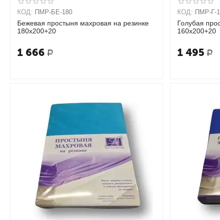
КОД:
ПМР-БЕ-180
КОД:
ПМР-Г-1
Бежевая простыня махровая на резинке
Голубая про
180х200+20
160х200+20
1 666
1 495
Р
Р