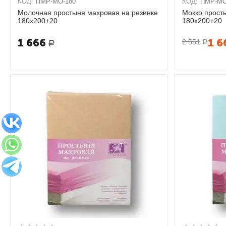
КОД:
ПМР-МО-180
КОД:
ПМР-МО
Молочная простыня махровая на резинке
Мокко прост
180х200+20
180х200+20
1 666
1 6
2 551
Р
Р