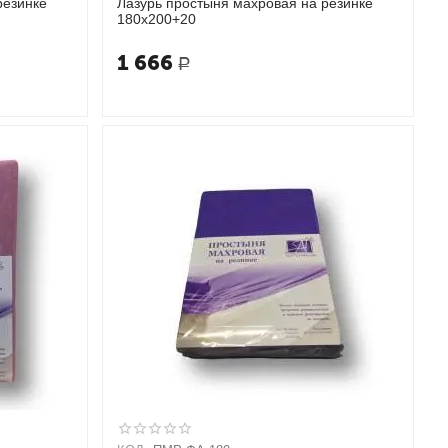
резинке
Лазурь простыня махровая на резинке
180х200+20
1 666
Р