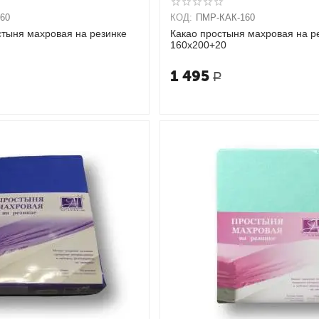
60
КОД:
ПМР-КАК-160
стыня махровая на резинке
Какао простыня махровая на р
160х200+20
1 495
Р