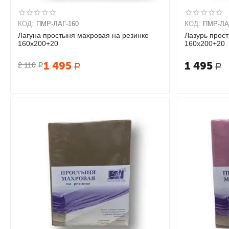
КОД:
ПМР-ЛАГ-160
КОД:
ПМР-ЛА
Лагуна простыня махровая на резинке
Лазурь прос
160х200+20
160х200+20
1 495
1 495
2 110
Р
Р
Р