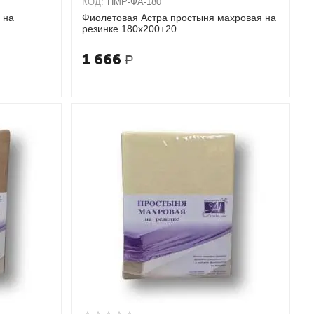
КОД:
ПМР-ФА-180
 на
Фиолетовая Астра простыня махровая на
резинке 180х200+20
1 666
Р