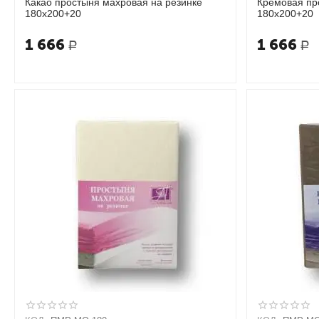
Какао простыня махровая на резинке
Кремовая пр
180х200+20
180х200+20
1 666
1 666
Р
Р