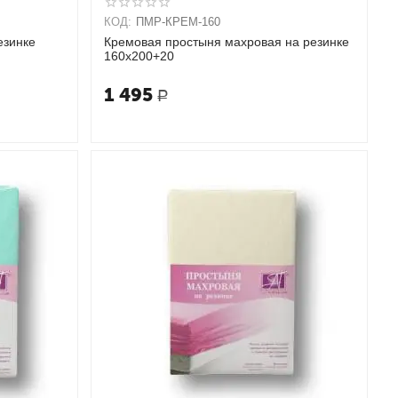
КОД:
ПМР-КРЕМ-160
езинке
Кремовая простыня махровая на резинке
160х200+20
1 495
Р