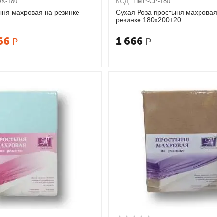
К-180
КОД:
ПМР-СР-180
ыня махровая на резинке
Сухая Роза простыня махровая
резинке 180х200+20
66
1 666
Р
Р