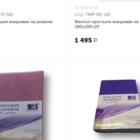
ЗУ-160
КОД:
ПМР-МЕ-160
тыня махровая на резинке
Ментол простыня махровая на 
160х200+20
1 495
Р