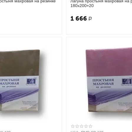
остыня махровая на резинке
Лагуна простыня махровая на 
180х200+20
1 666
Р