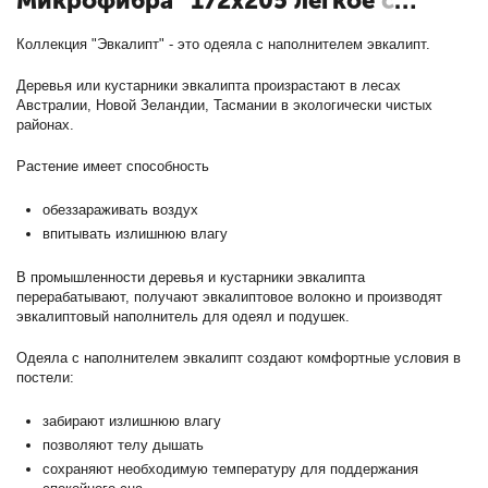
Микрофибра" 172х205 легкое
с
кодом ОМЭ-О-20
Коллекция "Эвкалипт" - это одеяла с наполнителем эвкалипт.
Деревья или кустарники эвкалипта произрастают в лесах
Австралии, Новой Зеландии, Тасмании в экологически чистых
районах.
Растение имеет способность
обеззараживать воздух
впитывать излишнюю влагу
В промышленности деревья и кустарники эвкалипта
перерабатывают, получают эвкалиптовое волокно и производят
эвкалиптовый наполнитель для одеял и подушек.
Одеяла с наполнителем эвкалипт создают комфортные условия в
постели:
забирают излишнюю влагу
позволяют телу дышать
сохраняют необходимую температуру для поддержания