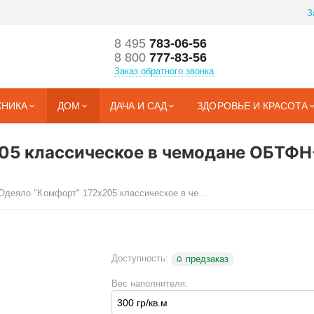
З
8 495
783-06-56
8 800
777-83-56
Заказ обратного звонка
ХНИКА
ДОМ
ДАЧА И САД
ЗДОРОВЬЕ И КРАСОТА
205 классическое в чемодане ОБТФН
Одеяло "Комфорт" 172х205 классическое в чемодане
Доступность:
предзаказ
Вес наполнителя: