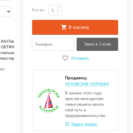
+
Кол-во:
−
В корзину
AlViTek
Заказ в 1 клик
ОБТФН
спальни
Отложить
лиэстер
ия:
Продавец:
ЧЕХОВСКИЕ КОЛПАКИ
В начале этого года
простая многодетная
семья решила начать
свой путь в
предпринимательстве...
Задать вопрос