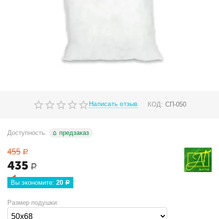
Написать отзыв
КОД:
СП-050
Доступность:
предзаказ
455
Р
435
Р
Вы экономите: 
20
Р
Размер подушки: