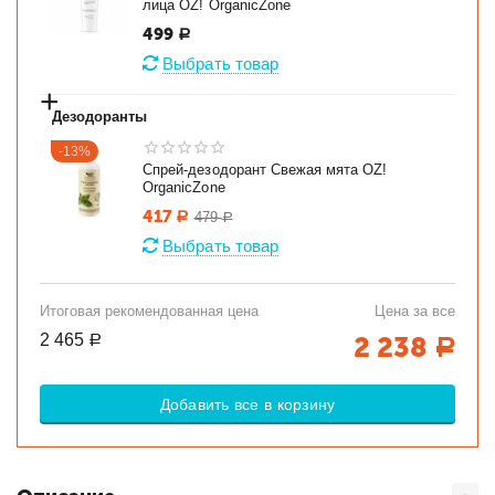
лица OZ! OrganicZone
499
Р
Выбрать товар
+
Дезодоранты
-13%
Спрей-дезодорант Свежая мята OZ!
OrganicZone
417
479
Р
Р
Выбрать товар
Итоговая рекомендованная цена
Цена за все
2 465
2 238
Р
Р
Добавить все в корзину