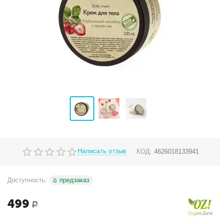
Написать отзыв
КОД:
4626018133941
Доступность:
предзаказ
499
Р