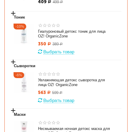
409
499
Р
Р
+
Тоник
-10%
Гиалуроновый детокс тоник для лица
OZ! OrganicZone
350
389
Р
Р
Выбрать товар
+
Сыворотки
-6%
Увлажняющая детокс сыворотка для
лица OZ! OrganicZone
563
599
Р
Р
Выбрать товар
+
Маски
Несмываемая ночная детокс маска для