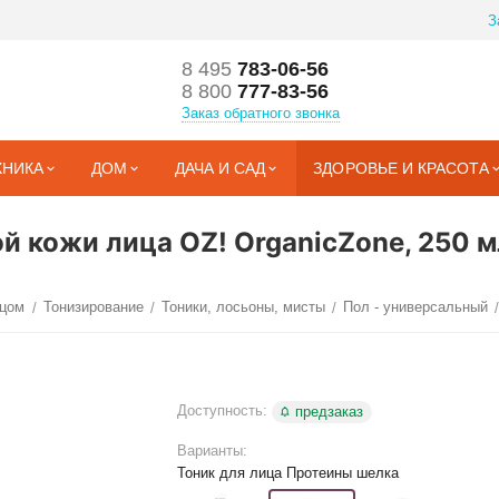
З
8 495
783-06-56
8 800
777-83-56
Заказ обратного звонка
ХНИКА
ДОМ
ДАЧА И САД
ЗДОРОВЬЕ И КРАСОТА
й кожи лица OZ! OrganicZone, 250 м
ицом
Тонизирование
Тоники, лосьоны, мисты
Пол - универсальный
/
/
/
/
Доступность:
предзаказ
Варианты:
Тоник для лица Протеины шелка