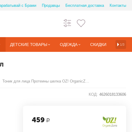
арабатывай с Брами
Продавцы
Бесплатная доставка
Контакты
ДЕТСКИЕ ТОВАРЫ
ОДЕЖДА
СКИДКИ
1/3
л
Тоник для лица Протеины шелка OZ! OrganicZone
КОД:
4626018133606
459
Р