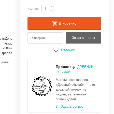
+
Кол-во:
−
В корзину
Заказ в 1 клик
anicZone
лицо
250мл
Отложить
зрелая
ищения
Продавец:
ДРЕВНИЙ
ОБЫЧАЙ
Магазин эко-товаров
«Древний обычай» — это
дружный коллектив
людей, увлеченных
общей идеей....
Задать вопрос