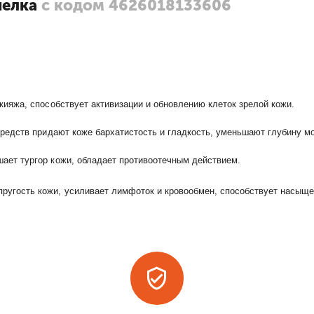
шелка
с кодом 4626018133606
кияжа, способствует активизации и обновлению клеток зрелой кожи.
 средств придают коже бархатистость и гладкость, уменьшают глубину 
ает тургор кожи, обладает противоотечным действием.
ругость кожи, усиливает лимфоток и кровообмен, способствует насыще