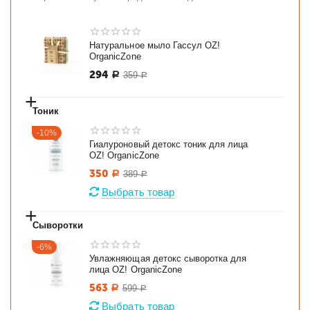
Натуральное мыло Гассул OZ!
OrganicZone
294
359
Р
Р
+
Тоник
-10%
Гиалуроновый детокс тоник для лица
OZ! OrganicZone
350
389
Р
Р
Выбрать товар
+
Сыворотки
-6%
Увлажняющая детокс сыворотка для
лица OZ! OrganicZone
563
599
Р
Р
Выбрать товар