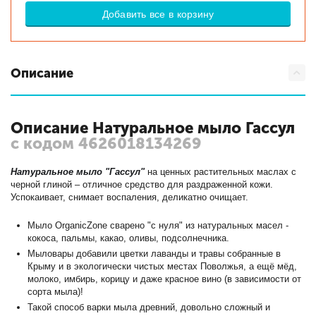
Добавить все в корзину
Описание
Описание Натуральное мыло Гассул
с кодом 4626018134269
Натуральное мыло "Гассул"
на ценных растительных маслах с
черной глиной – отличное средство для раздраженной кожи.
Успокаивает, снимает воспаления, деликатно очищает.
Мыло OrganicZone сварено "с нуля" из натуральных масел -
кокоса, пальмы, какао, оливы, подсолнечника.
Мыловары добавили цветки лаванды и травы собранные в
Крыму и в экологически чистых местах Поволжья, а ещё мёд,
молоко, имбирь, корицу и даже красное вино (в зависимости от
сорта мыла)!
Такой способ варки мыла древний, довольно сложный и