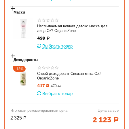
+
Маски
Несмываемая ночная детокс маска для
лица OZ! OrganicZone
499
Р
Выбрать товар
+
Дезодоранты
-13%
Спрей-дезодорант Свежая мята OZ!
OrganicZone
417
479
Р
Р
Выбрать товар
Итоговая рекомендованная цена
Цена за все
2 325
2 123
Р
Р