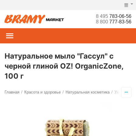
8 495
783-06-56
8 800
777-83-56
Натуральное мыло "Гассул" с
черной глиной OZ! OrganicZone,
100 г
Главная
Красота и здоровье
Натуральная косметика
Уход за те
/
/
/