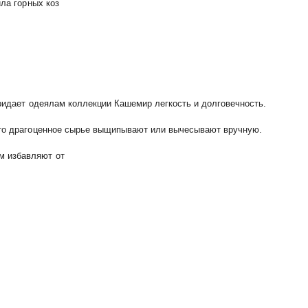
ила горных коз
придает одеялам коллекции Кашемир легкость и долговечность.
 это драгоценное сырье выщипывают или вычесывают вручную.
м избавляют от