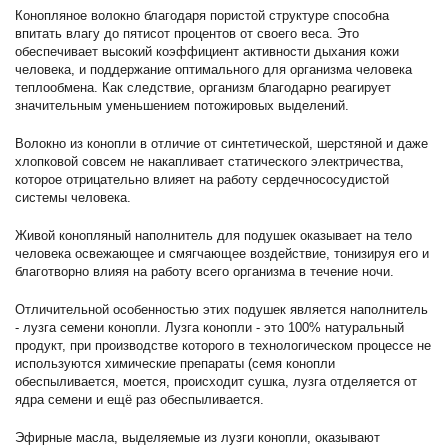
Конопляное волокно благодаря пористой структуре способна
впитать влагу до пятисот процентов от своего веса. Это
обеспечивает высокий коэффициент активности дыхания кожи
человека, и поддержание оптимального для организма человека
теплообмена. Как следствие, организм благодарно реагирует
значительным уменьшением потожировых выделений.
Волокно из конопли в отличие от синтетической, шерстяной и даже
хлопковой совсем не накапливает статического электричества,
которое отрицательно влияет на работу сердечнососудистой
системы человека.
Живой конопляный наполнитель для подушек оказывает на тело
человека освежающее и смягчающее воздействие, тонизируя его и
благотворно влияя на работу всего организма в течение ночи.
Отличительной особенностью этих подушек является наполнитель
- лузга семени конопли. Лузга конопли - это 100% натуральный
продукт, при производстве которого в технологическом процессе не
используются химические препараты (семя конопли
обеспыливается, моется, происходит сушка, лузга отделяется от
ядра семени и ещё раз обеспыливается.
Эфирные масла, выделяемые из лузги конопли, оказывают