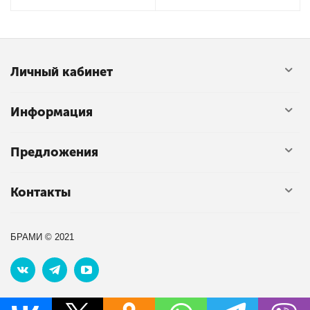
лучше выбирать позиции без фактора срочности.
Практичный совет:
если аромат ваш - берите сразу. В таких
распродажах обычно исчезает не скидка, а товар.
Личный кабинет
Перейти в раздел «Парфюмерия» и выбрать товары со
скидкой -50%
Информация
Предложения
Контакты
БРАМИ © 2021