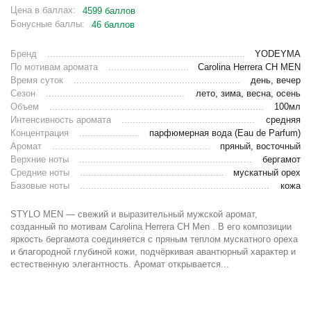
Цена в баллах:
4599 баллов
Бонусные баллы:
46 баллов
Бренд
YODEYMA
По мотивам аромата
Carolina Herrera CH MEN
Время суток
день, вечер
Сезон
лето, зима, весна, осень
Объем
100мл
Интенсивность аромата
средняя
Концентрация
парфюмерная вода (Eau de Parfum)
Аромат
пряный, восточный
Верхние ноты
бергамот
Средние ноты
мускатный орех
Базовые ноты
кожа
STYLO MEN — свежий и выразительный мужской аромат,
созданный по мотивам Carolina Herrera CH Men . В его композиции
яркость бергамота соединяется с пряным теплом мускатного ореха
и благородной глубиной кожи, подчёркивая авантюрный характер и
естественную элегантность. Аромат открывается...