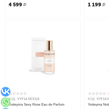
4 599
1 199
Р
Р
КОД:
VYF14-SEX115
КОД:
VYF14-
Yodeyma Sexy Rose Eau de Parfum
Yodeyma Not