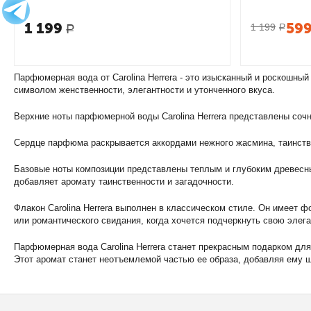
1 199
59
1 199
Р
Р
Парфюмерная вода от Carolina Herrera - это изысканный и роскошны
символом женственности, элегантности и утонченного вкуса.
Верхние ноты парфюмерной воды Carolina Herrera представлены со
Сердце парфюма раскрывается аккордами нежного жасмина, таинстве
Базовые ноты композиции представлены теплым и глубоким древесны
добавляет аромату таинственности и загадочности.
Флакон Carolina Herrera выполнен в классическом стиле. Он имеет 
или романтического свидания, когда хочется подчеркнуть свою элега
Парфюмерная вода Carolina Herrera станет прекрасным подарком для
Этот аромат станет неотъемлемой частью ее образа, добавляя ему 