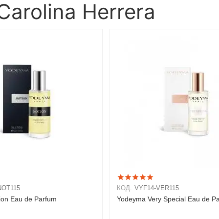
arolina Herrera
NOT115
КОД:
VYF14-VER115
ion Eau de Parfum
Yodeyma Very Special Eau de P