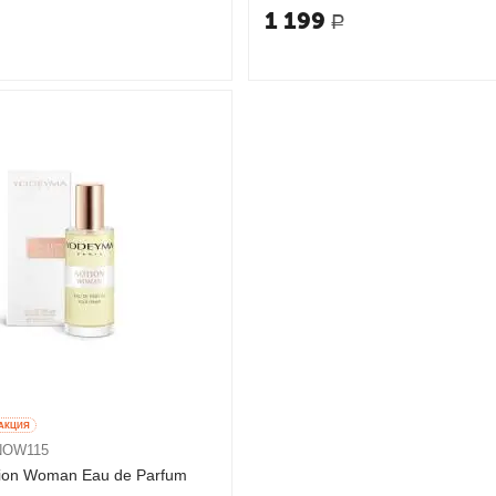
1 199
Р
AКЦИЯ
NOW115
ion Woman Eau de Parfum