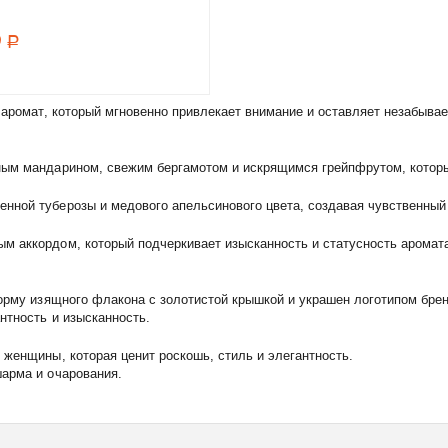
9
Р
й аромат, который мгновенно привлекает внимание и оставляет незабыва
чным мандарином, свежим бергамотом и искрящимся грейпфрутом, котор
нной туберозы и медового апельсинового цвета, создавая чувственный
м аккордом, который подчеркивает изысканность и статусность аромата
форму изящного флакона с золотистой крышкой и украшен логотипом бре
нтность и изысканность.
 женщины, которая ценит роскошь, стиль и элегантность.
шарма и очарования.