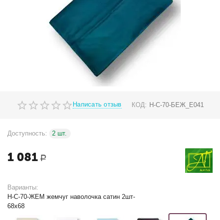
Написать отзыв
КОД:
Н-С-70-БЕЖ_E041
Доступность:
2 шт.
1 081
Р
Варианты:
Н-С-70-ЖЕМ жемчуг наволочка сатин 2шт-
68х68