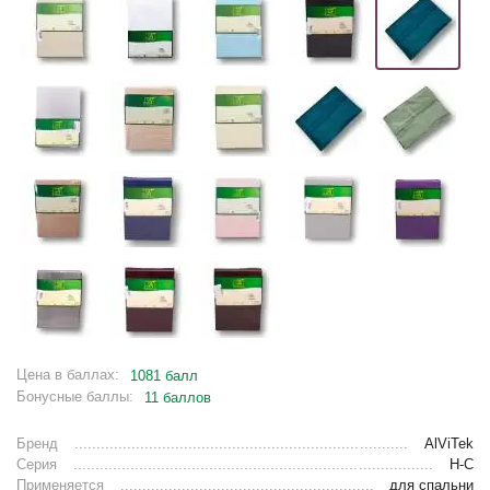
Цена в баллах:
1081 балл
Бонусные баллы:
11 баллов
Бренд
AlViTek
Серия
Н-С
Применяется
для спальни