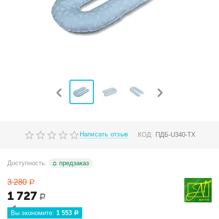
Написать отзыв
КОД:
ПДБ-U340-ТХ
Доступность:
предзаказ
3 280
Р
1 727
Р
Вы экономите: 
1 553
Р