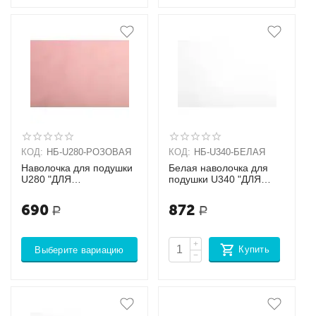
КОД:
НБ-U280-РОЗОВАЯ
КОД:
НБ-U340-БЕЛАЯ
Наволочка для подушки
Белая наволочка для
U280 "ДЛЯ
подушки U340 "ДЛЯ
БЕРЕМЕННЫХ"
БЕРЕМЕННЫХ"
690
872
Р
Р
+
Купить
Выберите вариацию
−