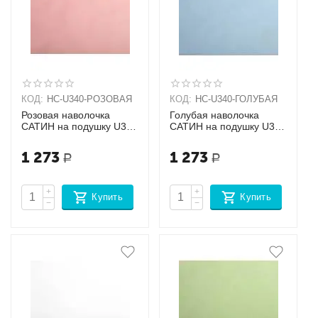
КОД:
НС-U340-РОЗОВАЯ
КОД:
НС-U340-ГОЛУБАЯ
Розовая наволочка
Голубая наволочка
САТИН на подушку U340
САТИН на подушку U340
для беременных
для беременных
1 273
1 273
Р
Р
+
+
Купить
Купить
−
−