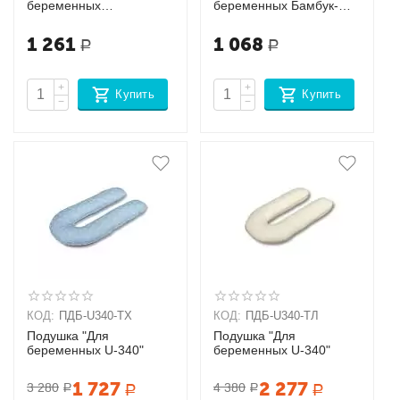
беременных
беременных Бамбук-
БУМЕРАНГ"
БУМЕРАНГ"
1 261
1 068
Р
Р
+
+
Купить
Купить
−
−
КОД:
ПДБ-U340-ТХ
КОД:
ПДБ-U340-ТЛ
Подушка "Для
Подушка "Для
беременных U-340"
беременных U-340"
1 727
2 277
3 280
4 380
Р
Р
Р
Р