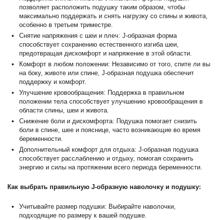
позволяет расположить подушку таким образом, чтобы
максимально поддержать и снять нагрузку со спины и живота,
особенно в третьем триместре.
Снятие напряжения с шеи и плеч: J-образная форма
способствует сохранению естественного изгиба шеи,
предотвращая дискомфорт и напряжение в этой области.
Комфорт в любом положении: Независимо от того, спите ли вы
на боку, животе или спине, J-образная подушка обеспечит
поддержку и комфорт.
Улучшение кровообращения: Поддержка в правильном
положении тела способствует улучшению кровообращения в
области спины, шеи и живота.
Снижение боли и дискомфорта: Подушка помогает снизить
боли в спине, шее и пояснице, часто возникающие во время
беременности.
Дополнительный комфорт для отдыха: J-образная подушка
способствует расслаблению и отдыху, помогая сохранить
энергию и силы на протяжении всего периода беременности.
Как выбрать правильную J-образную наволочку и подушку:
Учитывайте размер подушки: Выбирайте наволочки,
подходящие по размеру к вашей подушке.