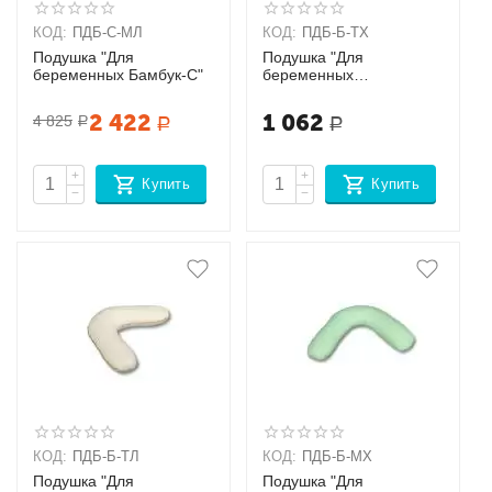
КОД:
ПДБ-С-МЛ
КОД:
ПДБ-Б-ТХ
Подушка "Для
Подушка "Для
беременных Бамбук-С"
беременных
БУМЕРАНГ"
2 422
1 062
4 825
Р
Р
Р
+
+
Купить
Купить
−
−
КОД:
ПДБ-Б-ТЛ
КОД:
ПДБ-Б-МХ
Подушка "Для
Подушка "Для