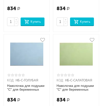
834
834
Р
Р
+
+
Купить
Купить
−
−
КОД:
НБ-С-ГОЛУБАЯ
КОД:
НБ-С-САЛАТОВАЯ
Наволочка для подушки
Наволочка для подушки
"С" для беременных
"С" для беременных
834
834
Р
Р