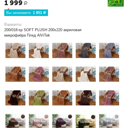
1 999
Р
Вы экономите: 
1 851
Р
Варианты:
200/018-sp SOFT PLUSH 200х220 акриловая
микрофибра Плед AlViTek