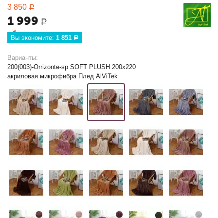
3 850
Р
1 999
Р
Вы экономите: 
1 851
Р
Варианты:
200(003)-Orrizonte-sp SOFT PLUSH 200х220
акриловая микрофибра Плед AlViTek