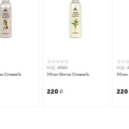
КОД:
40984
КОД:
ва СпивакЪ
Убтан Матча СпивакЪ
Убтан
220
220
Р