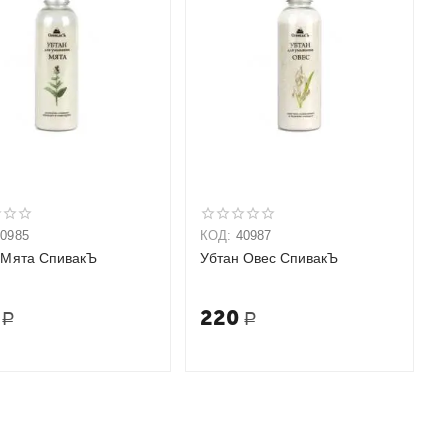
40985
КОД:
40987
 Мята СпивакЪ
Убтан Овес СпивакЪ
220
Р
Р