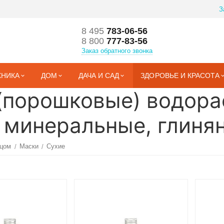
З
8 495
783-06-56
8 800
777-83-56
Заказ обратного звонка
ХНИКА
ДОМ
ДАЧА И САД
ЗДОРОВЬЕ И КРАСОТА
 (порошковые) водор
, минеральные, глиня
ицом
Маски
Сухие
/
/