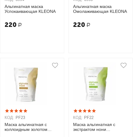
Альгинатная маска
Альгинатная маска
Успокаивающая KLEONA
Омолаживающая KLEONA
220
220
Р
Р
КОД:
PF23
КОД:
PF22
Маска альгинатная с
Маска альгинатная с
коллоидным золотом
экстрактом нони
PERFECT4U
PERFECT4U