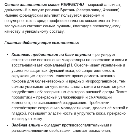
Основа альгинатных масок PERFECT4U
– морской альгинат,
добываемый в лагуне региона Бретань (северо-запад Франции).
Именно французский альгинат пользуется доверием и
популярностью в среде профессиональных косметологов. Его
заслуженно считают самым лучшим, благодаря превосходному
качеству и уникальному составу.
Главные действующие компоненты:
Комплекс пребиотиков на базе инулина
– регулирует
естественное соотношение микрофлоры на поверхности кожи и
восстанавливает нормальный рН. Обеспечивает укрепление и
усиление защитных функций кожи, её сопротивляемость
окружающим стрессам, снижает проницаемость кожного
покрова для болезнетворных и вредных микроорганизмов, тем
самым уменьшается чувствительность кожи и снижается риск
воздействия неблагоприятных факторов внешней среды. Также
пробиотики – прекрасный увлажняющий и смягчающий
компонент, не вызывающий раздражения. Пребиотики
способствуют сохранению молодости кожи, делают её мягкой и
гладкой, повышают эластичность и упругость кожи, прекрасно
тонизируют кожу.
Зелёная глина
– обладает противовоспалительными и
ранозаживляющими свойствами, снимает воспаления,