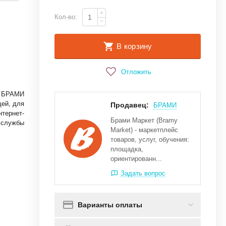
+
Кол-во:
−
В корзину
Отложить
БРАМИ
ей, для
Продавец:
БРАМИ
нтернет-
Брами Маркет (Bramy
й службы
Market) - маркетплейс
товаров, услуг, обучения:
площадка,
ориентированн...
Задать вопрос
Варианты оплаты