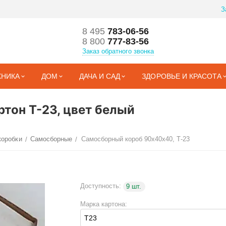
З
8 495
783-06-56
8 800
777-83-56
Заказ обратного звонка
ХНИКА
ДОМ
ДАЧА И САД
ЗДОРОВЬЕ И КРАСОТА
тон Т-23, цвет белый
коробки
Самосборные
Самосборный короб 90х40х40, Т-23
/
/
Доступность:
9 шт.
Марка картона: