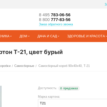
З
8 495
783-06-56
8 800
777-83-56
Заказ обратного звонка
ХНИКА
ДОМ
ДАЧА И САД
ЗДОРОВЬЕ И КРАСОТА
тон Т-21, цвет бурый
коробки
Самосборные
Самосборный короб 90х40х40, Т-21
/
/
Доступность:
предзаказ
Марка картона: