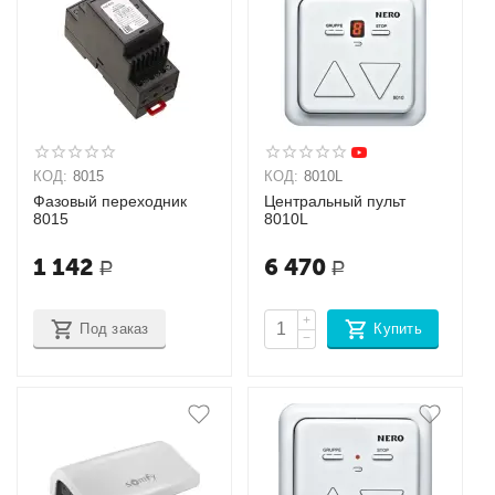
КОД:
8015
КОД:
8010L
Фазовый переходник
Центральный пульт
8015
8010L
1 142
6 470
Р
Р
+
Под заказ
Купить
−