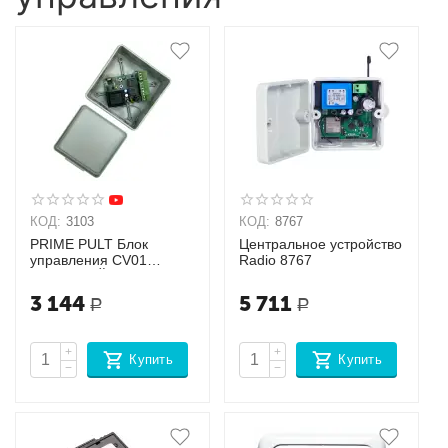
КОД:
3103
КОД:
8767
PRIME PULT Блок
Центральное устройство
управления CV01
Radio 8767
КРИПТ КЕЙ
3 144
5 711
Р
Р
+
+
Купить
Купить
−
−