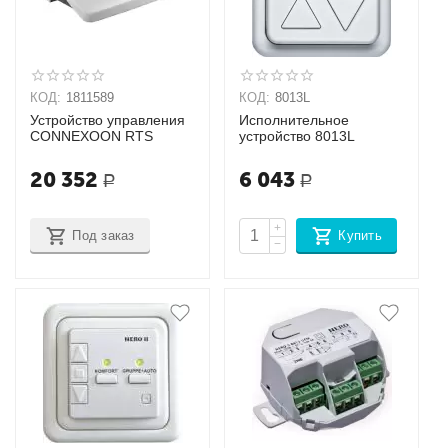
КОД:
1811589
КОД:
8013L
Устройство управления
Исполнительное
CONNEXOON RTS
устройство 8013L
20 352
6 043
Р
Р
+
Под заказ
Купить
−