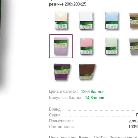
резинке 200х200х25
Цена в баллах:
1358 баллов
Бонусные баллы:
14 баллов
Бренд
Серия
Применяется
для 
Состав ткани
100%
Цвет: лаванда; Бренд: AlViTek; Применение: д