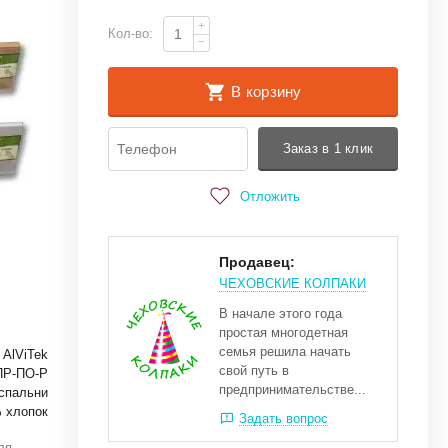
+
Кол-во:
−
В корзину
Заказ в 1 клик
Отложить
Продавец:
ЧЕХОВСКИЕ КОЛПАКИ
В начале этого года
простая многодетная
семья решила начать
AlViTek
свой путь в
ПР-ПО-Р
предпринимательстве...
спальни
 хлопок
Задать вопрос
ля