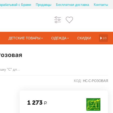
арабатывай с Брами
Продавцы
Бесплатная доставка
Контакты
ДЕТСКИЕ ТОВАРЫ
ОДЕЖДА
СКИДКИ
1/3
Розовая
Розовая наволочка САТИН на подушку "С" для беременных
КОД:
НС-С-РОЗОВАЯ
1 273
Р