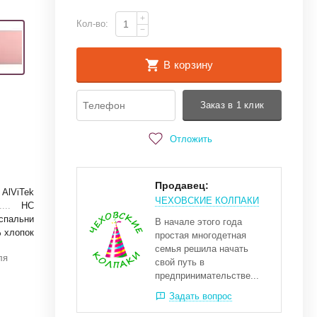
+
Кол-во:
−
В корзину
Заказ в 1 клик
Отложить
Продавец:
AlViTek
ЧЕХОВСКИЕ КОЛПАКИ
НС
спальни
В начале этого года
 хлопок
простая многодетная
семья решила начать
ля
свой путь в
предпринимательстве...
Задать вопрос