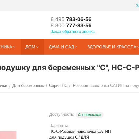
З
8 495
783-06-56
8 800
777-83-56
Заказ обратного звонка
ХНИКА
ДОМ
ДАЧА И САД
ЗДОРОВЬЕ И КРАСОТА
 подушку для беременных "C", НС-С-
очки
Для беременных
Серия НС
/
/
/
Доступность:
предзаказ
Варианты:
НС-С-Розовая наволочка САТИН
для подушки С "ДЛЯ