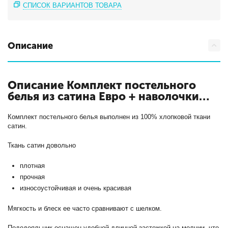
СПИСОК ВАРИАНТОВ ТОВАРА
Описание
Описание Комплект постельного
белья из сатина Евро + наволочки
(70х70х2шт),(50х70х2шт)
с кодом
АльВиТек-CA-6-080
Комплект постельного белья выполнен из 100% хлопковой ткани
сатин.
Ткань сатин довольно
плотная
прочная
износоустойчивая и очень красивая
Мягкость и блеск ее часто сравнивают с шелком.
Пододеяльник оснащен удобной длинной застежкой на молнии, что