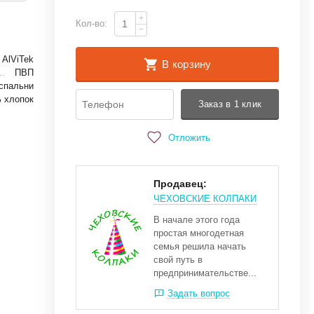
+
Кол-во:
−
AlViTek
В корзину
ПВП
спальни
 хлопок
Заказ в 1 клик
Отложить
Продавец:
ЧЕХОВСКИЕ КОЛПАКИ
В начале этого года
простая многодетная
семья решила начать
свой путь в
предпринимательстве...
Задать вопрос