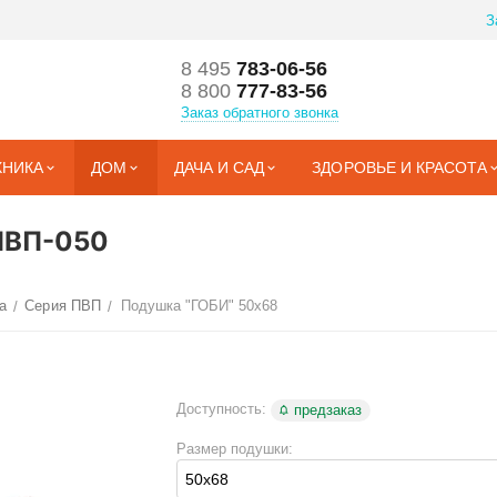
З
8 495
783-06-56
8 800
777-83-56
Заказ обратного звонка
ХНИКА
ДОМ
ДАЧА И САД
ЗДОРОВЬЕ И КРАСОТА
ПВП-050
а
Серия ПВП
Подушка "ГОБИ" 50х68
/
/
Доступность:
предзаказ
Размер подушки: