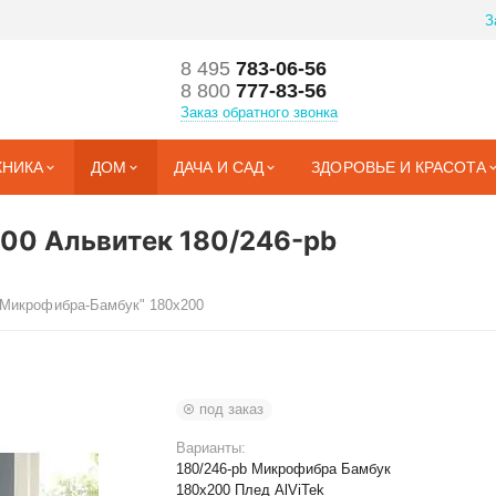
З
8 495
783-06-56
8 800
777-83-56
Заказ обратного звонка
ХНИКА
ДОМ
ДАЧА И САД
ЗДОРОВЬЕ И КРАСОТА
00 Альвитек 180/246-pb
"Микрофибра-Бамбук" 180х200
под заказ
Варианты:
180/246-pb Микрофибра Бамбук
180х200 Плед AlViTek