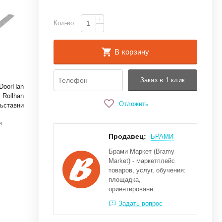
+
Кол-во:
−
В корзину
Заказ в 1 клик
DoorHan
Rollhan
Отложить
ьставни
я
Продавец:
БРАМИ
Брами Маркет (Bramy
Market) - маркетплейс
товаров, услуг, обучения:
площадка,
ориентированн...
Задать вопрос