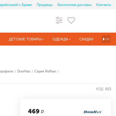
арабатывай с Брами
Продавцы
Бесплатная доставка
Контакты
ДЕТСКИЕ ТОВАРЫ
ОДЕЖДА
СКИДКИ
1/3
профили
DoorHan
Серия Rollhan
/
/
/
КОД:
813
469
Р