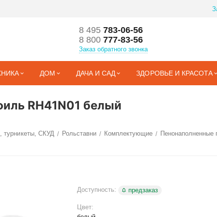
З
8 495
783-06-56
8 800
777-83-56
Заказ обратного звонка
ХНИКА
ДОМ
ДАЧА И САД
ЗДОРОВЬЕ И КРАСОТА
филь RH41N01 белый
, турникеты, СКУД
Рольставни
Комплектующие
Пенонаполненные 
/
/
/
Доступность:
предзаказ
Цвет:
белый