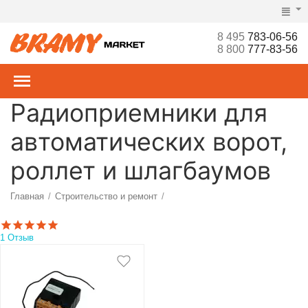
8 495
783-06-56
8 800
777-83-56
Радиоприемники для
автоматических ворот,
роллет и шлагбаумов
Главная
Строительство и ремонт
/
/
Ворота, рольставни, шлагбаумы, турникеты, СКУД
/
1 Отзыв
Радиоуправление
Радиоприемники
/