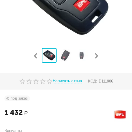
Написать отзыв
КОД:
D111906
под заказ
1 432
Р
Варианты: