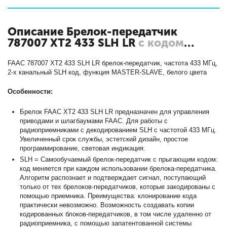
Описание Брелок-передатчик
787007 XT2 433 SLH LR
с кодом
7870071
FAAC 787007 XT2 433 SLH LR брелок-передатчик, частота 433 МГц,
2-х канальный SLH код, функция MASTER-SLAVE, белого цвета
Особенности:
Брелок FAAC XT2 433 SLH LR предназначен для управления
приводами и шлагбаумами FAAC. Для работы с
радиоприемниками с декодированием SLH с частотой 433 МГц.
Увеличенный срок службы, эстетский дизайн, простое
программирование, световая индикация.
SLH = Самообучаемый брелок-передатчик с прыгающим кодом:
код меняется при каждом использовании брелока-передатчика.
Алгоритм распознает и подтверждает сигнал, поступающий
только от тех брелоков-передатчиков, которые закодированы с
помощью приемника. Преимущества: клонирование кода
практически невозможно. Возможность создавать копии
кодированных блоков-передатчиков, в том числе удаленно от
радиоприемника, с помощью запатентованной системы