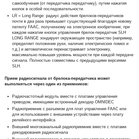
самообучения (от передатчика передатчику), путем нажатия
кнопок в особой последовательности.
LR = Long Range: радиус действия брелоков-передатчиков
почти в два раза превышает существующий благодаря новому
патенту FAAC, полученному на электронное изобретение; при
каждом нажатии кнопок управления брелок-передатчик SLH
LONG RANGE зондирует окружающее пространство (например,
определяет положение руки, наличие электрических помех и
т.д.) и автоматически перенастраивает электронику,
максимально повышая уровень мощности при каждой передаче
сигнала. Полностью совместимы с предыдущими версиями
SLH.
Прием радиосигнала от брелока-передатчика может
выполняться через один из приемников:
Радиочастотный модуль вместе с платами управления
приводом, имеющими встроенный декодер OMNIDEC
Радиоприемник с разъемом для плат управления FAAC или
для использования с внешними устройствами через плату
релейного интерфейса
Внешний многоканальный радиоприемник вместе с платами
декодирования радиосигнала