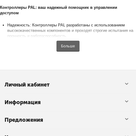
Контроллеры PAL: ваш надежный помощник в управлении
доступом
Надежность: Контроллеры PAL разработаны с использованием
высококачественных компонентов и проходят строгие испытания на
прочность и работоспособность.
Функциональность: Широкий выбор моделей с различными
Больше
функциями: управление шлагбаумами и воротами, работа с
различными видами приводов, интеграция с системами
видеонаблюдения, охранной сигнализацией и другими системами.
Удобство: Простой монтаж и настройка, интуитивно понятный
интерфейс, возможность управления с помощью мобильных
приложений и ПК.
Безопасность: Встроенные функции защиты от
Личный кабинет
несанкционированного доступа, контроль доступа по карточкам,
кодам, биометрическим данным.
Информация
Преимущества использования контроллеров PAL:
Автоматизация управления доступом: избавление от необходимости
Предложения
ручной регулировки, экономия времени и сил.
Повышение безопасности: контроль доступа, защита от