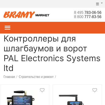
8 495
783-06-56
8 800
777-83-56
Контроллеры для
шлагбаумов и ворот
PAL Electronics Systems
ltd
Главная
Строительство и ремонт
/
/
Ворота, рольставни, шлагбаумы, турникеты, СКУД
/
Радиоуправление
Контроллеры
/
/