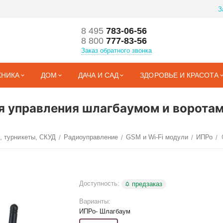
З
8 495
783-06-56
8 800
777-83-56
Заказ обратного звонка
ХНИКА
ДОМ
ДАЧА И САД
ЗДОРОВЬЕ И КРАСОТА
я управления шлагбаумом и воротам
, турникеты, СКУД
Радиоуправление
GSM и Wi-Fi модули
ИПРо
/
/
/
/
Доступность:
предзаказ
Варианты:
ИПРо- Шлагбаум