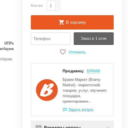
+
Кол-во:
−
В корзину
Заказ в 1 клик
ИПРо
лагбаума
Отложить
агбаума
Продавец:
БРАМИ
Брами Маркет (Bramy
Market) - маркетплейс
товаров, услуг, обучения:
площадка,
ориентированн...
Задать вопрос
Варианты оплаты