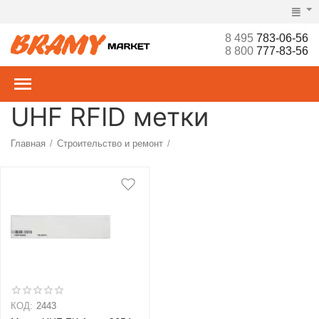
8 495
783-06-56
8 800
777-83-56
UHF RFID метки
Главная
Строительство и ремонт
/
/
Ворота, рольставни, шлагбаумы, турникеты, СКУД
/
Контроль доступа
Идентификаторы
Метки
/
/
КОД:
2443