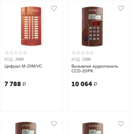
КОД:
2499
КОД:
2498
Цифрал M-20M/VC
Вызывная аудиопанель
CCD-20/РK
7 788
10 064
Р
Р