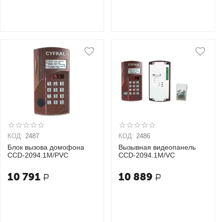
КОД:
2487
КОД:
2486
Блок вызова домофона
Вызывная видеопанель
CCD-2094.1М/PVC
CCD-2094.1М/VC
10 791
10 889
Р
Р