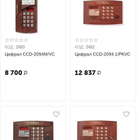
КОД:
2483
КОД:
2482
Цифрал CCD-2094М/VC
Цифрал CCD-2094.1/PKVC
8 700
12 837
Р
Р