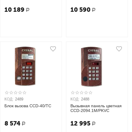
10 189
10 590
Р
Р
КОД:
2489
КОД:
2488
Блок вызова CCD-40/TC
Вызывная панель цветная
CCD-2094.1M/PKVC
8 574
12 995
Р
Р