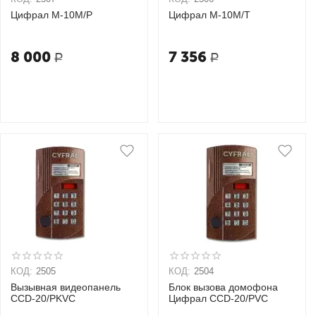
Цифрал M-10M/P
Цифрал M-10M/T
8 000
7 356
Р
Р
КОД:
2505
КОД:
2504
Вызывная видеопанель
Блок вызова домофона
CCD-20/РKVC
Цифрал CCD-20/PVC