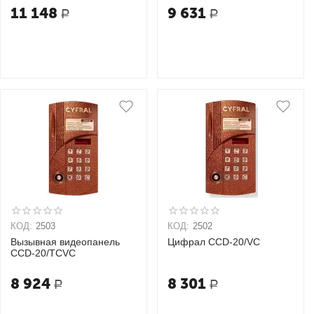
11 148
9 631
Р
Р
КОД:
2503
КОД:
2502
Вызывная видеопанель
Цифрал CCD-20/VC
CCD-20/TCVС
8 924
8 301
Р
Р