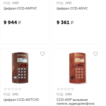
КОД:
2493
КОД:
2492
Цифрал CCD-40/РVС
Цифрал CCD-40/VC
9 944
9 361
Р
Р
КОД:
2491
КОД:
2490
Цифрал CCD-40/TCVС
CCD-40/Р вызывная
панель аудиодомофона