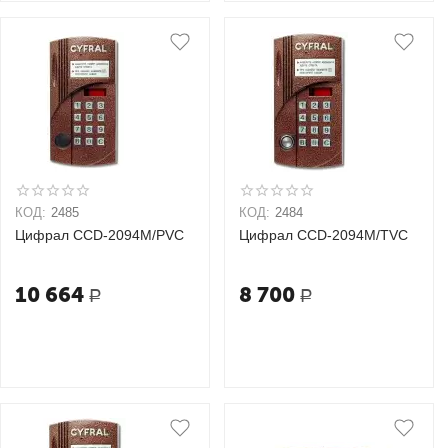
КОД:
2485
КОД:
2484
Цифрал CCD-2094М/PVC
Цифрал CCD-2094М/ТVC
10 664
8 700
Р
Р