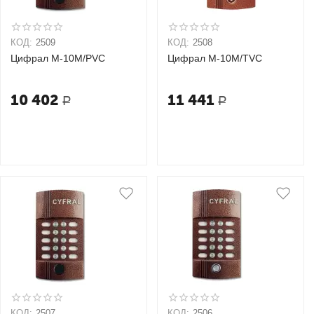
КОД:
2509
КОД:
2508
Цифрал M-10M/PVC
Цифрал M-10M/TVC
10 402
11 441
Р
Р
КОД:
2507
КОД:
2506