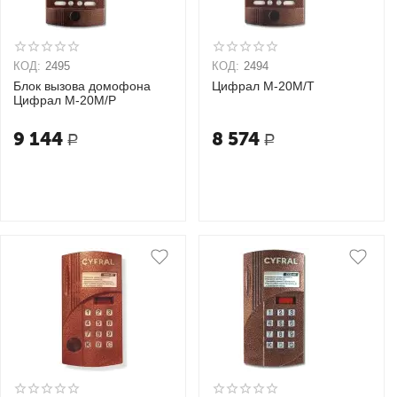
КОД:
2495
КОД:
2494
Блок вызова домофона
Цифрал M-20M/T
Цифрал M-20M/P
9 144
8 574
Р
Р