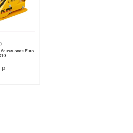
0
 бензиновая Euro
010
0
Р